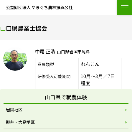
公益財団法人 やまぐち農林振興公社
山口県農業士協会
中尾 正浩
山口県岩国市尾津
れんこん
営農類型
10月～3月／7日
研修受入可能期間
程度
山口県で就農体験
岩国地区
柳井・大島地区